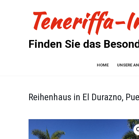
Skip
Teneriffa-I
to
content
Finden Sie das Beson
HOME
UNSERE A
Reihenhaus in El Durazno, Pue