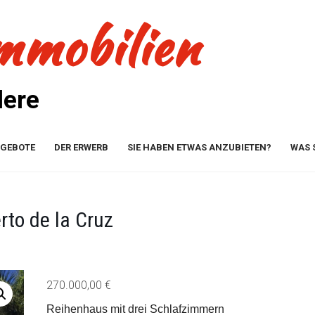
mmobilien
dere
NGEBOTE
DER ERWERB
SIE HABEN ETWAS ANZUBIETEN?
WAS 
rto de la Cruz
270.000,00
€
Reihenhaus mit drei Schlafzimmern